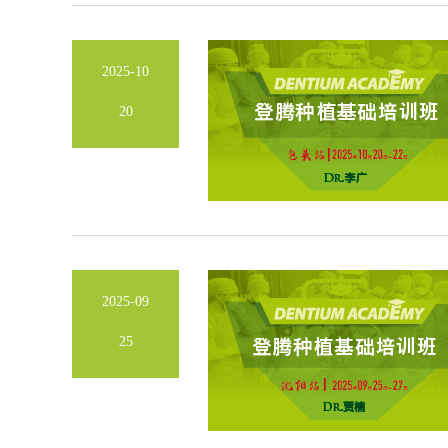
2025-10
20
2025-09
25