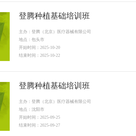
登腾种植基础培训班
主办：登腾（北京）医疗器械有限公司
地点：包头市
开始时间：2025-10-20
结束时间：2025-10-22
登腾种植基础培训班
主办：登腾（北京）医疗器械有限公司
地点：沈阳市
开始时间：2025-09-25
结束时间：2025-09-27