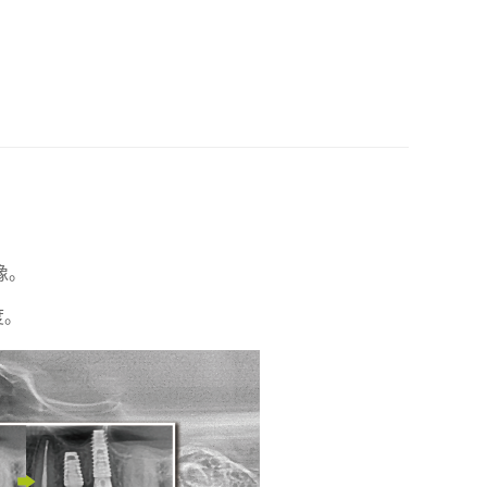
像。
度。