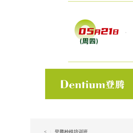
<
|
登腾种植培训班