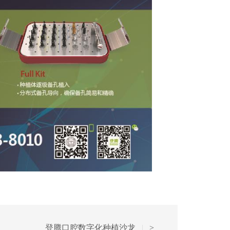
登腾口腔数字化种植沙龙
|
>